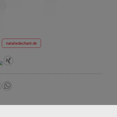
nataliedechant.de
Home
|
Impressum
|
Datenschutz
|
Kontakt