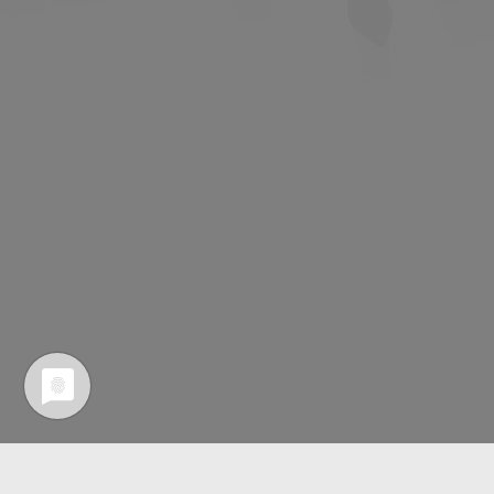
Copyright © 2026 | AgenturB | Hauzenbergstr. 16 | D-80687 Mün