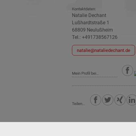
Kontaktdaten:
Natalie Dechant
Lußhardtstraße 1
68809 Neulußheim
Tel.: +491738567126
natalie@nataliedechant.de
Mein Profil bei...
Teilen...
chen