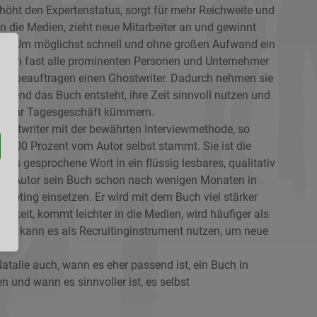
rhöht den Expertenstatus, sorgt für mehr Reichweite und
 in die Medien, zieht neue Mitarbeiter an und gewinnt
. Um möglichst schnell und ohne großen Aufwand ein
eiben fast alle prominenten Personen und Unternehmer
dern beauftragen einen Ghostwriter. Dadurch nehmen sie
rend das Buch entsteht, ihre Zeit sinnvoll nutzen und
 um ihr Tagesgeschäft kümmern.
Ghostwriter mit der bewährten Interviewmethode, so
zu 100 Prozent vom Autor selbst stammt. Sie ist die
das gesprochene Wort in ein flüssig lesbares, qualitativ
der Autor sein Buch schon nach wenigen Monaten in
rketing einsetzen. Er wird mit dem Buch viel stärker
hkeit, kommt leichter in die Medien, wird häufiger als
nd kann es als Recruitinginstrument nutzen, um neue
Natalie auch, wann es eher passend ist, ein Buch in
n und wann es sinnvoller ist, es selbst