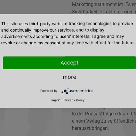
Marketinginstrument ist. Es e
Sichtbarkeit, öffnet die Türen
mehr Kunden und mehr Umsatz
This site uses third-party website tracking technologies to provide
eigenes Buch zu nutzen, schr
and continually improve our services, and to display
ihre Bücher nicht selbst, son
advertisements according to users' interests. I agree and may
die Abkürzung und können, wäh
revoke or change my consent at any time with effect for the future.
sich weiterhin voll und ganz
Natalie Dechant arbeitet als 
Accept
dass der Inhalt für das Buch 
Schreibstimme und formuliert 
more
hochwertiges Buch. So kann 
Händen halten und für sein Ma
Powered by
wahrgenommen in der Öffentlic
Speaker auf Bühnen gebucht u
Imprint
|
Privacy Policy
Mitarbeiter zu gewinnen.
In der Podcastfolge erläutert 
einem Verlag zu veröffentliche
herauszubringen.