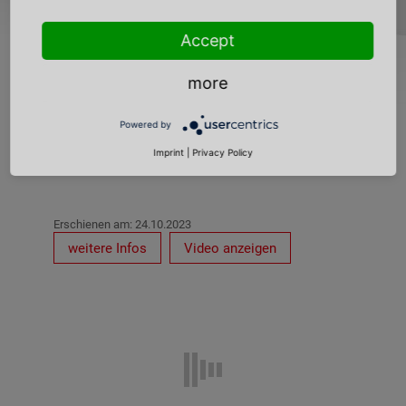
Podcasts nach
Erscheiningsdatum
Accept
more
Powered by
Imprint
|
Privacy Policy
Erschienen am: 24.10.2023
weitere Infos
Video anzeigen