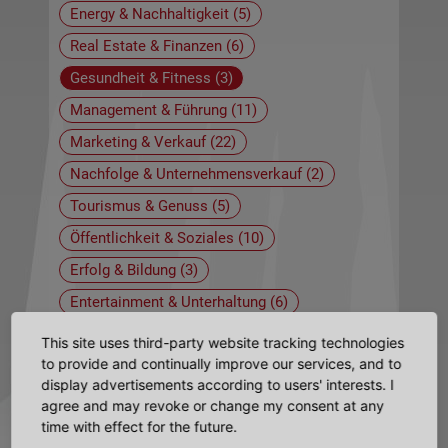
Energy & Nachhaltigkeit (5)
Real Estate & Finanzen (6)
Gesundheit & Fitness (3)
Management & Führung (11)
Marketing & Verkauf (22)
Nachfolge & Unternehmensverkauf (2)
Tourismus & Genuss (5)
Öffentlichkeit & Soziales (10)
Erfolg & Bildung (3)
Entertainment & Unterhaltung (6)
Verwaltung & Prozesse (3)
This site uses third-party website tracking technologies
to provide and continually improve our services, and to
Beratung & Training (10)
display advertisements according to users' interests. I
Sprecher & Autoren (4)
agree and may revoke or change my consent at any
time with effect for the future.